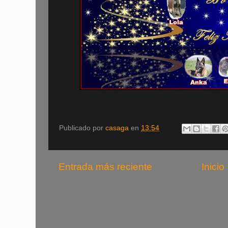
Publicado por
casaga
en
13:54
Entrada más reciente
Inicio