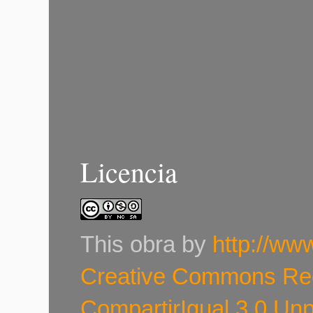
Licencia
This
obra
by
http://ww
Creative Commons Re
CompartirIgual 3.0 Un