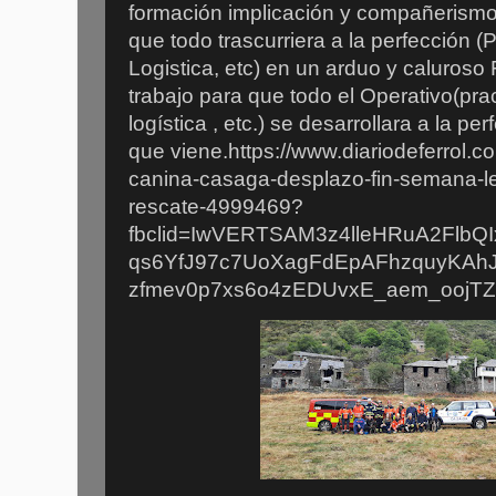
formación implicación y compañerism
que todo trascurriera a la perfección (P
Logistica, etc) en un arduo y caluroso
trabajo para que todo el Operativo(pract
logística , etc.) se desarrollara a la p
que viene.https://www.diariodeferrol.co
canina-casaga-desplazo-fin-semana-le
rescate-4999469?
fbclid=IwVERTSAM3z4lleHRuA2Flb
qs6YfJ97c7UoXagFdEpAFhzquyKAhJ
zfmev0p7xs6o4zEDUvxE_aem_oojTZ