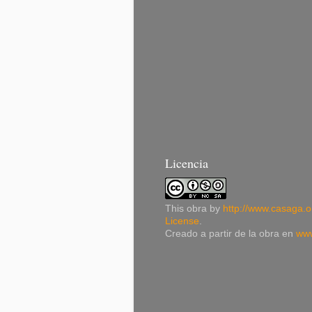
Licencia
This
obra
by
http://www.casaga.o
License
.
Creado a partir de la obra en
www