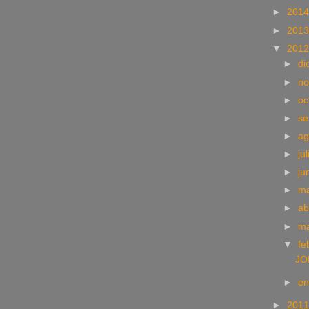
►
201
►
201
▼
201
►
di
►
no
►
oc
►
se
►
ag
►
ju
►
ju
►
m
►
ab
►
m
▼
fe
JO
►
e
►
201