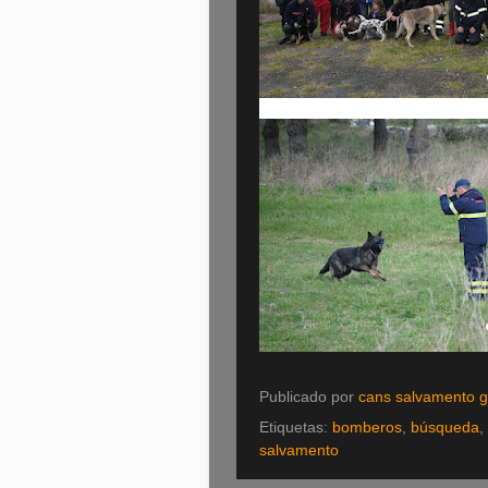
Publicado por
cans salvamento ga
Etiquetas:
bomberos
,
búsqueda
,
salvamento