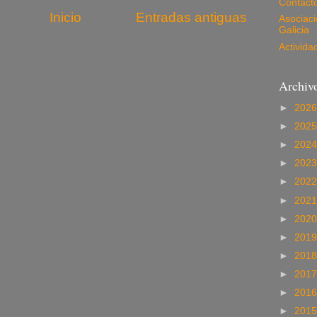
Contact
Inicio
Entradas antiguas
Asociac
Galicia
Activida
Archivo
►
202
►
202
►
202
►
202
►
202
►
202
►
202
►
201
►
201
►
201
►
201
►
201