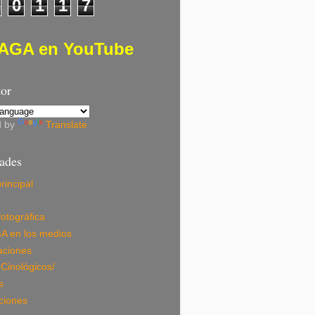
0
1
1
7
AGA en YouTube
tor
d by
Translate
dades
rincipal
fotográfica
A en los medios
aciones
Cinológicos/
s
ciones