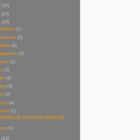
4
(25)
3
(23)
2
(29)
ciembre
(1)
viembre
(2)
tubre
(4)
ptiembre
(3)
osto
(2)
lio
(2)
nio
(3)
ayo
(3)
ril
(3)
arzo
(4)
brero
(1)
RNADA DE PUERTAS ABIERTAS
nero
(1)
1
(24)