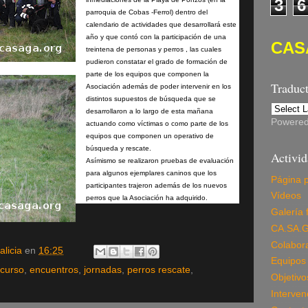
3
6
parroquia de Cobas -Ferrol) dentro del
calendario de actividades que desarrollará este
año y que contó con la participación de una
CAS
treintena de personas y perros , las cuales
pudieron constatar el grado de formación de
parte de los equipos que componen la
Traduc
Asociación además de poder intervenir en los
distintos supuestos de búsqueda que se
desarrollaron a lo largo de esta mañana
Powere
actuando como víctimas o como parte de los
equipos que componen un operativo de
búsqueda y rescate.
Activi
Asímismo se realizaron pruebas de evaluación
para algunos ejemplares caninos que los
Página p
participantes trajeron además de los nuevos
Vídeos
perros que la Asociación ha adquirido.
Galería 
CA.SA.G
Colabor
licia
en
16:25
Equipos 
curso
,
encuentros
,
jornadas
,
perros rescate
,
Objetivo
Interven