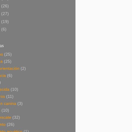
0
(26)
9
(27)
8
(19)
7
(6)
as
os
(25)
da
(25)
orientación
(2)
cia
(6)
)
ecida
(10)
ros
(11)
ón canina
(3)
s
(10)
escate
(32)
nto
(26)
nto acuático
(1)