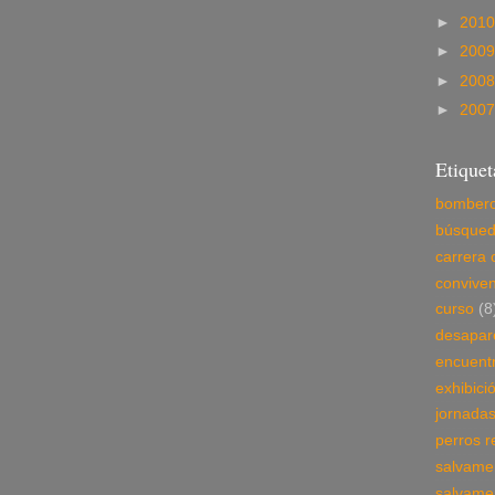
►
201
►
200
►
200
►
200
Etiquet
bomber
búsque
carrera 
conviven
curso
(8
desapar
encuent
exhibici
jornada
perros r
salvame
salvame