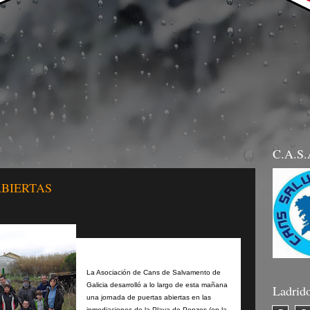
C.A.S
ABIERTAS
La Asociación de Cans de Salvamento de
Galicia desarrolló a lo largo de esta mañana
Ladrid
una jornada de puertas abiertas en las
inmediaciones de la Playa de Ponzos (en la