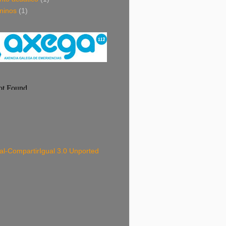
ninos
(1)
-CompartirIgual 3.0 Unported