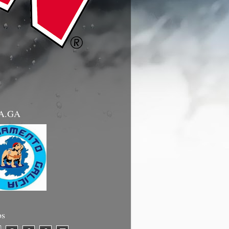
.A.GA
os