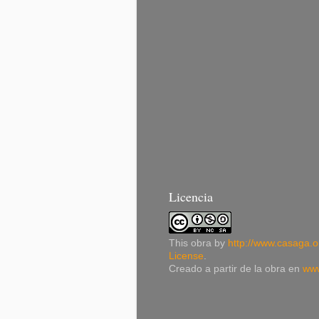
Licencia
This
obra
by
http://www.casaga.o
License
.
Creado a partir de la obra en
www