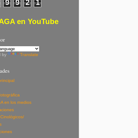
9
9
2
1
AGA en YouTube
tor
d by
Translate
dades
rincipal
fotográfica
A en los medios
aciones
Cinológicos/
s
ciones