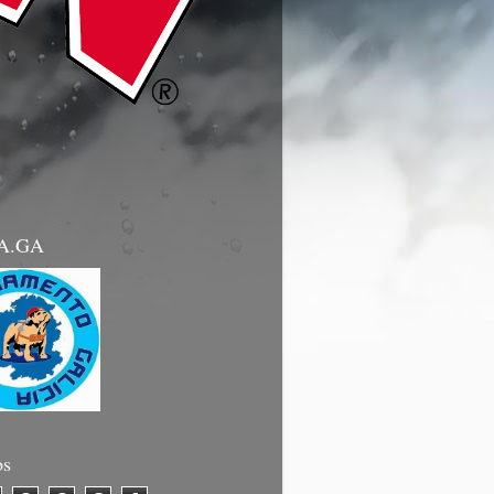
.A.GA
os