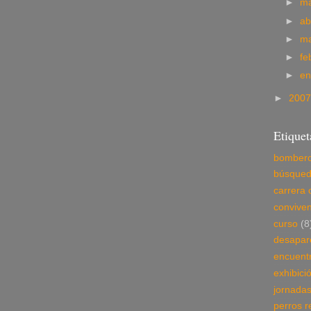
►
m
►
ab
►
m
►
fe
►
e
►
200
Etiquet
bomber
búsque
carrera 
conviven
curso
(8
desapar
encuent
exhibici
jornada
perros r