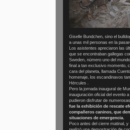
Giselle Bundchen, sino el bulldo
a unas mil personas en la pasa
Los asistentes apreciaron las úl
que se encontraban gallegas com
Sweden, número uno del mundo. 
final a tan exclusivo momento, 
cara del planeta, llamada Cuen
homenaje, los escandinavos tam
Hércules .
Pero la jornada inaugural de M
inauguración oficial del evento
pudieron disfrutar de numerosas
fue la exhibición de rescate 
compañeros caninos, que demo
situaciones de emergencia.
Poco antes del cierre matinal, y 
realizó una demostración de coc