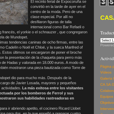
3
5
El recinto ferial de Expocoruña se
convirtió en la tarde de ayer en el
centro de la moda. Pero de una
CAS
clase especial. Por allí no
desfilaron figuras de talla
internacional como Bar Refaeli o
Traduc
g francés, el yorkie o el schnauzer , que congregaron
rela de Mundopet.
timas tendencias caninas de ocho firmas, entre las
Powere
o Cadelín o Noël et Chloé, y la sueca Manfred of
Estos últimos se encargaron de poner el broche
Activi
con la presentación de la chaqueta para perro más
to de Hadas y valorada en 18.000 euros. A modo de
Página p
bién mostraron una pieza bautizada como Torre de
Vídeos
undopet dio para mucho más. Después de la
Galería 
 a cargo de Javier Losada, mayores y pequeños
CA.SA.G
 actividades.
La más exitosa entre los visitantes
Colabor
efectuada por los bomberos de Ferrol y sus
Equipos 
straron sus habilidades rastreadoras en
Objetivo
para ir abriendo apetito, el cocinero Ricard Llobet
Interven
ina para dos, en la que enseñó a preparar cuatro