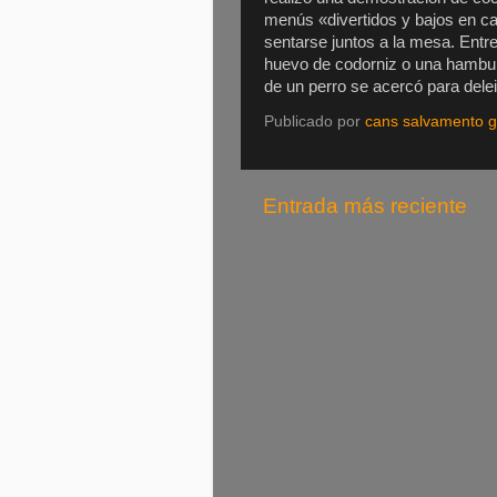
menús «divertidos y bajos en c
sentarse juntos a la mesa. Entre
huevo de codorniz o una hambu
de un perro se acercó para delei
Publicado por
cans salvamento ga
Entrada más reciente