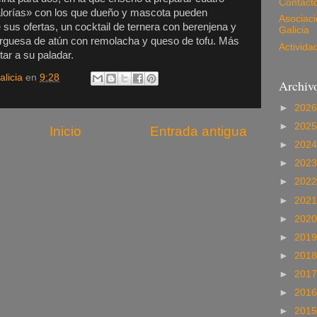
Contact
alorías» con los que dueño y mascota pueden
Asociac
 sus ofertas, un cocktail de ternera con berenjena y
Galicia
rguesa de atún con remolacha y queso de tofu. Más
Activida
tar a su paladar.
licia
en
9:28
Archivo
►
202
►
202
Inicio
Entrada antigua
►
202
►
202
►
202
►
202
►
202
►
201
►
201
►
201
►
201
►
201