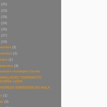
4
(25)
3
(23)
2
(29)
1
(24)
0
(26)
9
(27)
8
(19)
ciembre
(3)
viembre
(1)
tubre
(1)
ptiembre
(3)
posicion mundopet Coruña
 SIMULACRO TERREMOTO
IGUEÑA -LEON
NGRESO EMERGENCIAS AVILA
lio
(1)
nio
(3)