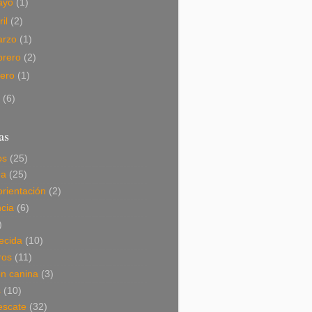
ayo
(1)
ril
(2)
arzo
(1)
brero
(2)
nero
(1)
7
(6)
as
os
(25)
da
(25)
orientación
(2)
cia
(6)
)
ecida
(10)
ros
(11)
ón canina
(3)
s
(10)
escate
(32)