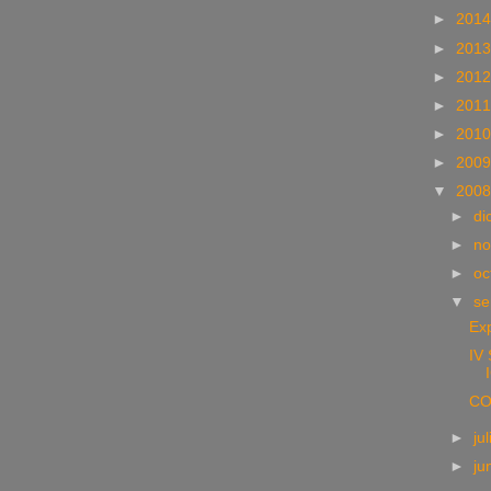
►
201
►
201
►
201
►
201
►
201
►
200
▼
200
►
di
►
no
►
oc
▼
se
Ex
IV
CO
►
ju
►
ju