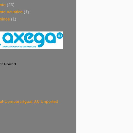
nto
(26)
nto acuático
(1)
ninos
(1)
-CompartirIgual 3.0 Unported