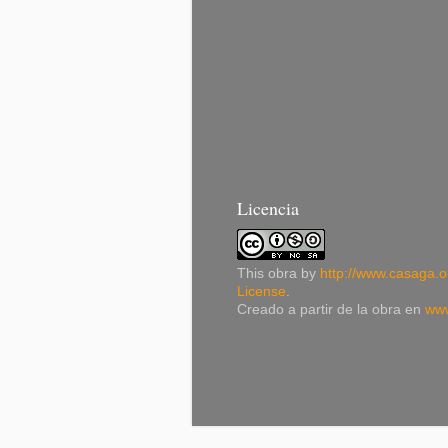
Licencia
This
obra
by
http://www.casaga.o
License
.
Creado a partir de la obra en
www