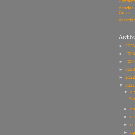
Contact
Asociac
Galicia
Activida
Archivo
►
202
►
202
►
202
►
202
►
202
▼
202
▼
di
Sin
►
no
►
oc
►
se
►
ag