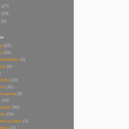
9
(27)
8
(19)
7
(6)
as
os
(25)
da
(25)
orientación
(2)
cia
(6)
)
ecida
(10)
ros
(11)
ón canina
(3)
s
(10)
escate
(32)
nto
(26)
nto acuático
(1)
ninos
(1)