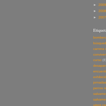
►
200
►
200
►
200
Etiquet
bomber
búsque
carrera 
conviven
curso
(8
desapar
encuent
exhibici
jornada
perros r
salvame
salvame
uipos ca