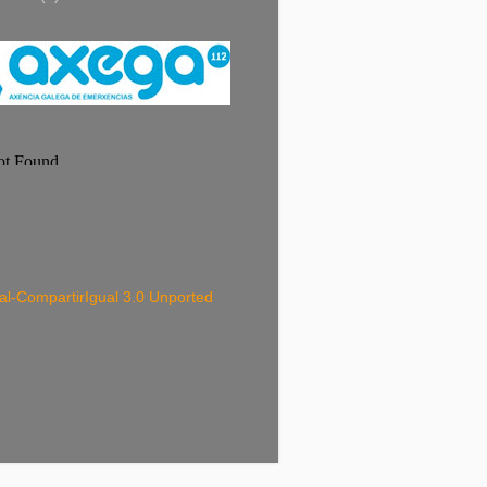
-CompartirIgual 3.0 Unported