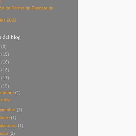
o
ión de Perros de Rescate de
des 2021
 del blog
6
(8)
5
(15)
4
(18)
3
(18)
2
(17)
1
(19)
ciembre
(1)
 título
viembre
(2)
tubre
(1)
ptiembre
(1)
osto
(2)