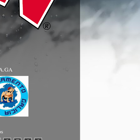
.A.GA
os