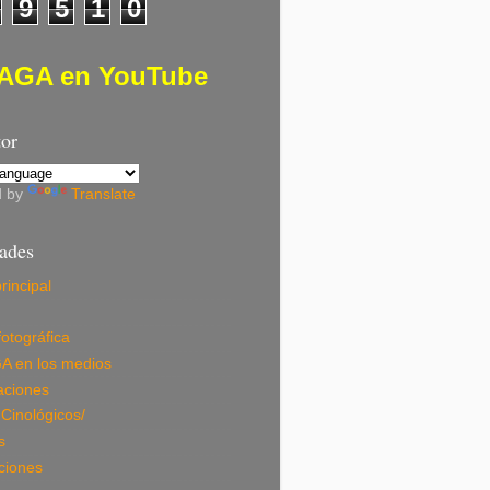
9
5
1
0
AGA en YouTube
tor
d by
Translate
dades
rincipal
fotográfica
A en los medios
aciones
Cinológicos/
s
ciones