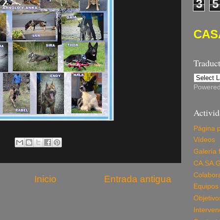
3
5
CAS
Traduc
Powere
Activi
Página p
Vídeos
Galería 
CA.SA.G
Colabor
Inicio
Entrada antigua
Equipos 
Objetivo
Interven