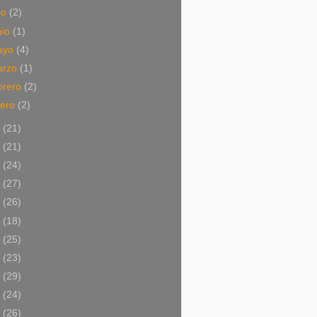
lio
(2)
nio
(1)
ayo
(4)
arzo
(1)
brero
(2)
nero
(2)
0
(21)
9
(21)
8
(24)
7
(27)
6
(26)
5
(18)
4
(25)
3
(23)
2
(29)
1
(24)
0
(26)