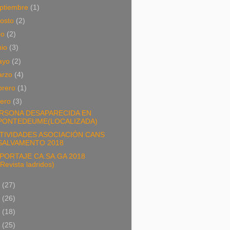
ptiembre
(1)
osto
(2)
lio
(2)
nio
(3)
ayo
(2)
arzo
(4)
brero
(1)
nero
(3)
RSONA DESAPARECIDA EN
PONTEDEUME(LOCALIZADA)
TIVIDADES ASOCIACIÓN CANS
SALVAMENTO 2018
PORTAJE CA.SA.GA 2018
(Revista ladridos)
7
(27)
6
(26)
5
(18)
4
(25)