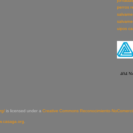
jornada
perros r
salvame
salvame
uipos ca
rg/
is licensed under a
Creative Commons Reconocimiento-NoComercial
.casaga.org
.