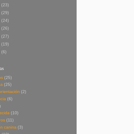
3
(23)
2
(29)
1
(24)
0
(26)
9
(27)
8
(19)
7
(6)
as
os
(25)
da
(25)
orientación
(2)
cia
(6)
)
ecida
(10)
ros
(11)
ón canina
(3)