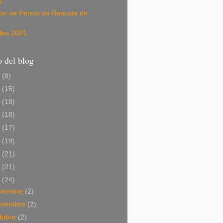
o
ión de Perros de Rescate de
des 2021
 del blog
6
(8)
5
(15)
4
(18)
3
(18)
2
(17)
1
(19)
0
(21)
9
(21)
8
(24)
ciembre
(2)
viembre
(2)
tubre
(2)