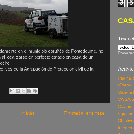
3
5
CAS
Traduc
adamente en el municipio coruñés de Pontedeume, no
Powere
n al localizarse en perfecto estado en casa de un
noche.
Activi
ctivos de la Agrupación de Protección civil de la
Página p
Vídeos
Galería 
CA.SA.G
Colabor
Inicio
Entrada antigua
Equipos 
Objetivo
Interven