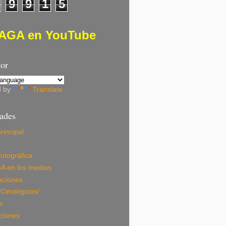
9
9
1
5
AGA en YouTube
tor
d by
Translate
dades
rincipal
fotográfica
A en los medios
aciones
Cinológicos/
s
ciones