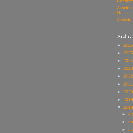
Contact
Asociac
Galicia
Activida
Archivo
►
202
►
202
►
202
►
202
►
202
►
202
►
202
►
201
▼
201
►
di
►
no
►
oc