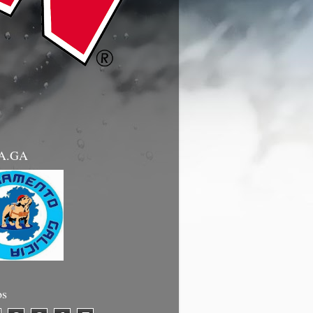
.A.GA
os