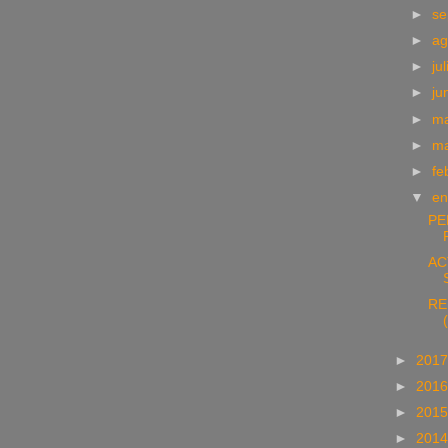
►
se
►
ag
►
ju
►
ju
►
m
►
m
►
fe
▼
e
PE
AC
RE
►
201
►
201
►
201
►
201