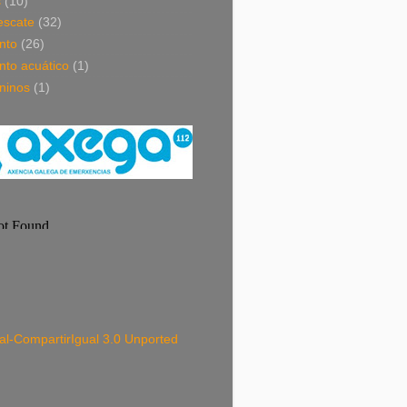
s
(10)
escate
(32)
nto
(26)
nto acuático
(1)
ninos
(1)
-CompartirIgual 3.0 Unported