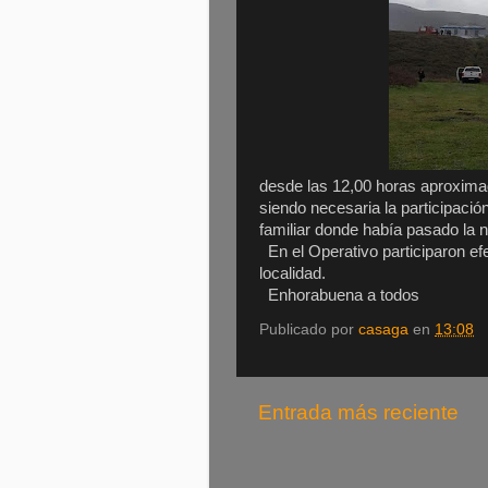
desde las 12,00 horas aproxim
siendo necesaria la participació
familiar donde había pasado la 
En el Operativo participaron efe
localidad.
Enhorabuena a todos
Publicado por
casaga
en
13:08
Entrada más reciente