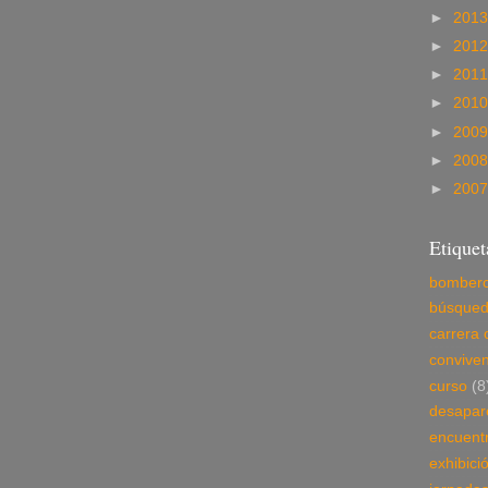
►
201
►
201
►
201
►
201
►
200
►
200
►
200
Etiquet
bomber
búsque
carrera 
conviven
curso
(8
desapar
encuent
exhibici