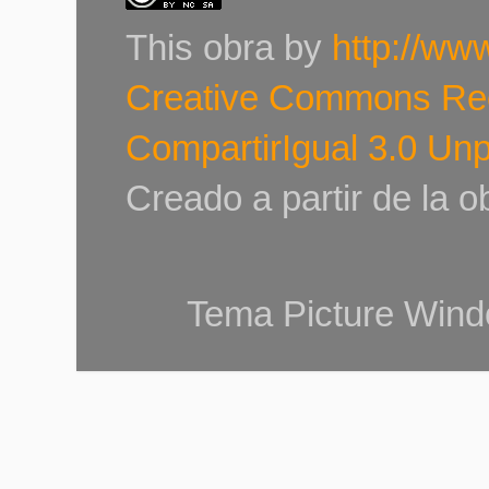
This
obra
by
http://ww
Creative Commons Re
CompartirIgual 3.0 Un
Creado a partir de la 
Tema Picture Wind