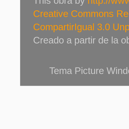
This
obra
by
http://ww
Creative Commons Re
CompartirIgual 3.0 Un
Creado a partir de la 
Tema Picture Wind