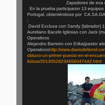
Zapadores de esa 
En la prueba participaron 13 equipos 
Portugal, obteniéndose por CA.SA.GA 
:
David Exclusa con Sandy (labrador) 1º
Aureliano Bacelo Iglesias con Jack (ma
Operativos
Alejandro Barreiro con Erika(pastor al
Operativos
http://www.diariodeferrol.co
obtuvo-un-primer-puesto-en-el-encuent
lisboa/20130528234656047442.html