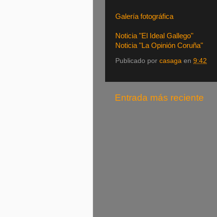
Galería fotográfica
Noticia "El Ideal Gallego"
Noticia "La Opinión Coruña"
Publicado por
casaga
en
9:42
Entrada más reciente