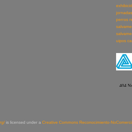
exhibici
jornada
perros r
salvame
salvame
uipos ca
rg/
is licensed under a
Creative Commons Reconocimiento-NoComercial