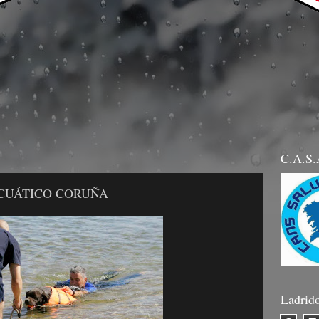
C.A.S
CUÁTICO CORUÑA
Ladrid