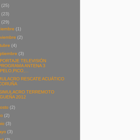
4
(25)
3
(23)
2
(29)
ciembre
(1)
viembre
(2)
tubre
(4)
ptiembre
(3)
PORTAJE TELEVISIÓN
PROGRAMA ANTENA 3
(PELO,PICO,...
MULACRO RESCATE ACUÁTICO
CORUÑA
 SIMULACRO TERREMOTO
IGUEÑA 2012
osto
(2)
lio
(2)
nio
(3)
ayo
(3)
ril
(3)