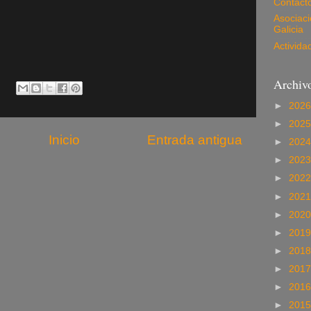
Contact
Asociac
Galicia
Activida
Archivo
►
202
►
202
Inicio
Entrada antigua
►
202
►
202
►
202
►
202
►
202
►
201
►
201
►
201
►
201
►
201