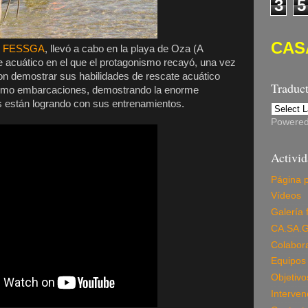
3
5
CAS
n
FESSGA
, llevó a cabo en la playa de Oza (A
 acuático en el que el protagonismo recayó, una vez
on demostrar sus habilidades de rescate acuático
Traduc
omo embarcaciones, demostrando la enorme
s están logrando con sus entrenamientos.
Powere
Activi
Página p
Vídeos
Galería 
CA.SA.G
Colabor
Equipos 
Objetivo
Interven