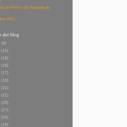
o
ión de Perros de Rescate de
des 2021
 del blog
6
(8)
5
(15)
4
(18)
3
(18)
2
(17)
1
(19)
0
(21)
9
(21)
8
(24)
7
(27)
6
(26)
5
(18)