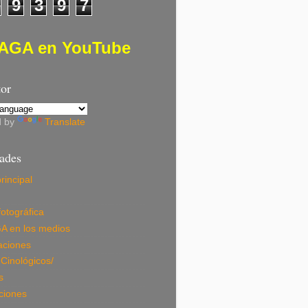
9
3
9
7
AGA en YouTube
tor
d by
Translate
dades
rincipal
fotográfica
A en los medios
aciones
Cinológicos/
s
ciones