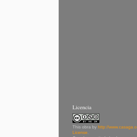
Licencia
This
obra
by
http://www.casaga.o
License
.