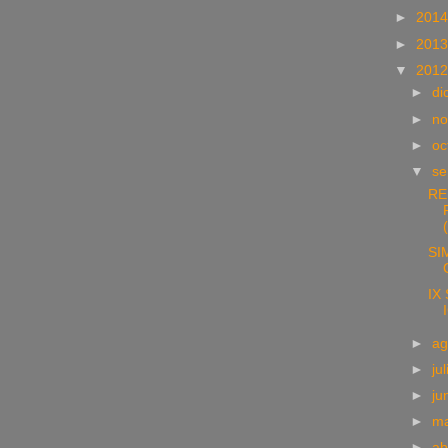
►
201
►
201
▼
201
►
di
►
no
►
oc
▼
se
RE
SI
IX
►
ag
►
ju
►
ju
►
m
►
ab