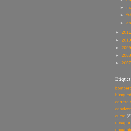
►
m
►
fe
►
e
►
201
►
201
►
200
►
200
►
200
Etiquet
bomber
búsque
carrera 
conviven
curso
(8
desapar
encuent