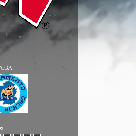
.A.GA
os