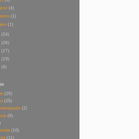
arzo
(4)
brero
(1)
nero
(1)
1
(24)
0
(26)
9
(27)
8
(19)
7
(6)
as
os
(25)
da
(25)
orientación
(2)
cia
(6)
)
ecida
(10)
ros
(11)