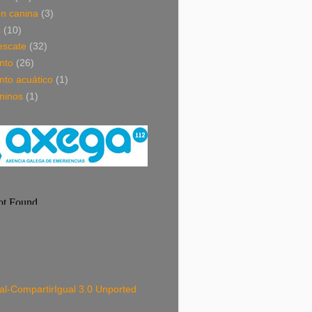
ón canina
(3)
s
(10)
escate
(32)
nto
(26)
nto acuático
(1)
ninos
(1)
-CompartirIgual 3.0 Unported