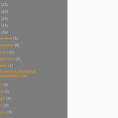
4
(25)
3
(23)
2
(29)
1
(24)
0
(26)
ciembre
(1)
viembre
(6)
tubre
(1)
ptiembre
(2)
osto
(1)
TIVACION PERSONA
DESAPARECIDA
lio
(3)
nio
(1)
ayo
(2)
ril
(3)
arzo
(3)