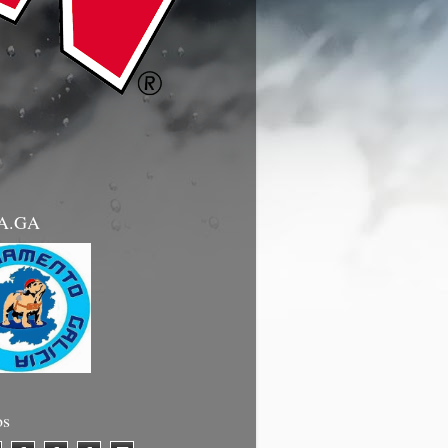
.A.GA
os