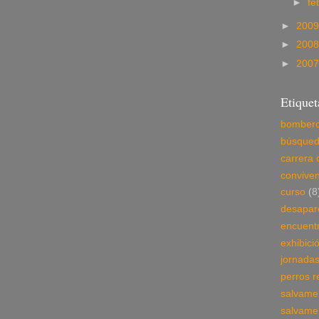
►
fe
►
200
►
200
►
200
Etiquet
bomber
búsque
carrera 
conviven
curso
(8
desapar
encuent
exhibici
jornada
perros r
salvame
salvame