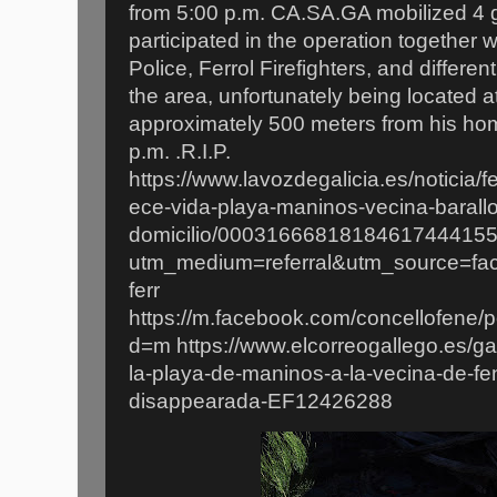
from 5:00 p.m. CA.SA.GA mobilized 4 
participated in the operation together w
Police, Ferrol Firefighters, and differen
the area, unfortunately being located a
approximately 500 meters from his ho
p.m. .R.I.P.
https://www.lavozdegalicia.es/noticia/f
ece-vida-playa-maninos-vecina-barallo
domicilio/00031666818184617444155
utm_medium=referral&utm_source=f
ferr
https://m.facebook.com/concellofene
d=m https://www.elcorreogallego.es/gali
la-playa-de-maninos-a-la-vecina-de-f
disappearada-EF12426288