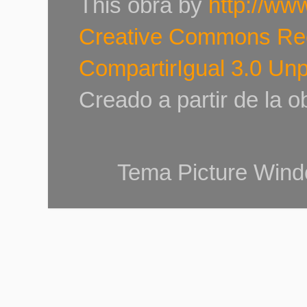
This
obra
by
http://ww
Creative Commons Re
CompartirIgual 3.0 Un
Creado a partir de la 
Tema Picture Wind