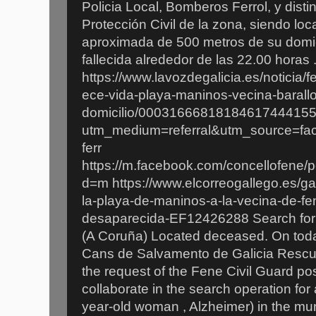
Policia Local, Bomberos Ferrol, y dist
Protección Civil de la zona, siendo loc
aproximada de 500 metros de su domi
fallecida alrededor de las 22.00 horas 
https://www.lavozdegalicia.es/noticia/f
ece-vida-playa-maninos-vecina-barallo
domicilio/00031666818184617444155
utm_medium=referral&utm_source=f
ferr
https://m.facebook.com/concellofene
d=m https://www.elcorreogallego.es/gali
la-playa-de-maninos-a-la-vecina-de-f
desaparecida-EF12426288 Search for 
(A Coruña) Located deceased. On today
Cans de Salvamento de Galicia Rescue
the request of the Fene Civil Guard p
collaborate in the search operation for
year-old woman , Alzheimer) in the mu